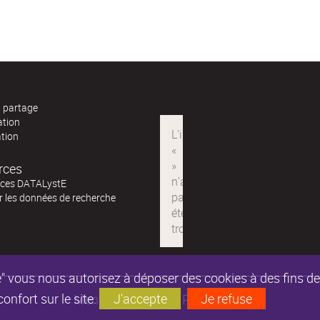
t partage
ation
ation
rces
ces DATALystE
ur les données de recherche
epte" vous nous autorisez à déposer des cookies à des fins 
nfort sur le site.
J'accepte
Je refuse
Mentions légales
Partenaires