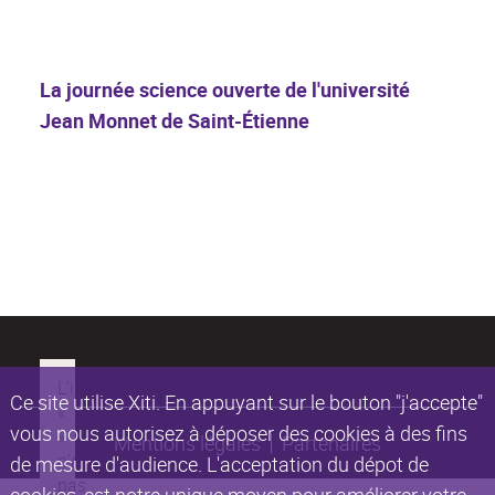
La journée science ouverte de l'université
Jean Monnet de Saint-Étienne
Ce site utilise Xiti. En appuyant sur le bouton "j'accepte"
vous nous autorisez à déposer des cookies à des fins
Mentions légales
Partenaires
de mesure d'audience. L'acceptation du dépot de
cookies, est notre unique moyen pour améliorer votre