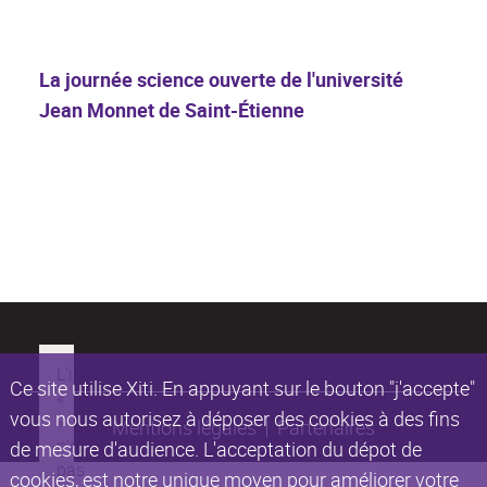
La journée science ouverte de l'université
Jean Monnet de Saint-Étienne
Ce site utilise Xiti. En appuyant sur le bouton "j'accepte"
vous nous autorisez à déposer des cookies à des fins
Mentions légales
Partenaires
de mesure d'audience. L'acceptation du dépot de
cookies, est notre unique moyen pour améliorer votre