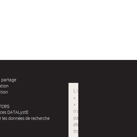
t partage
ation
ation
rces
ces DATALystE
ur les données de recherche