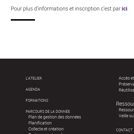
Pour plus d'informations et inscription c'est par
ici
.
Accès e
L'ATELIER
Préserv
AGENDA
Réutilis
FORMATIONS
Ressou
Ressour
PARCOURS DE LA DONNÉE
Veille s
Plan de gestion des données
Planification
Collecte et création
CONTACT