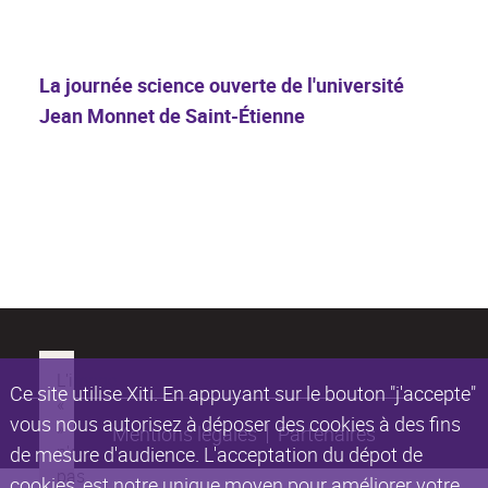
La journée science ouverte de l'université
Jean Monnet de Saint-Étienne
Ce site utilise Xiti. En appuyant sur le bouton "j'accepte"
vous nous autorisez à déposer des cookies à des fins
Mentions légales
Partenaires
de mesure d'audience. L'acceptation du dépot de
cookies, est notre unique moyen pour améliorer votre