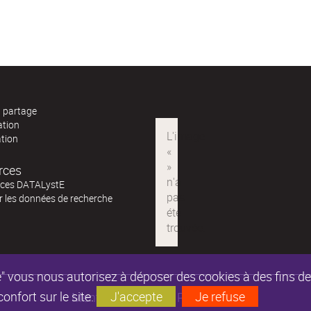
t partage
ation
ation
rces
ces DATALystE
ur les données de recherche
epte" vous nous autorisez à déposer des cookies à des fins 
nfort sur le site.
J'accepte
Je refuse
Mentions légales
Partenaires