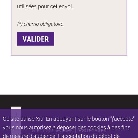
utilisées pour cet envoi.
(*) champ obligatoire
Ce site utilise Xiti. En appuyant sur le bouton "j'accepte"
vous nous autorisez à déposer des cookies à des fins
Mentions légales
Partenaires
de mesure d'audience. L'acceptation du dépot de