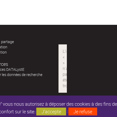
t partage
ation
ation
rces
ces DATALystE
ur les données de recherche
epte" vous nous autorisez à déposer des cookies à des fins 
nfort sur le site.
J'accepte
Je refuse
Mentions légales
Partenaires