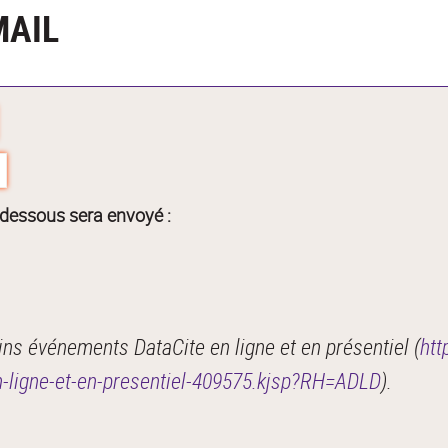
MAIL
-dessous sera envoyé :
s événements DataCite en ligne et en présentiel (
htt
n-ligne-et-en-presentiel-409575.kjsp?RH=ADLD
).