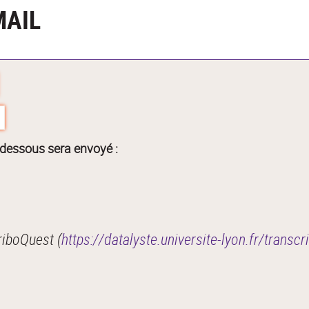
MAIL
-dessous sera envoyé :
iboQuest (
https://datalyste.universite-lyon.fr/tran