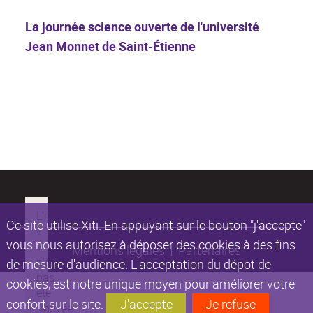
La journée science ouverte de l'université
Jean Monnet de Saint-Étienne
Ce site utilise Xiti. En appuyant sur le bouton "j'accepte"
vous nous autorisez à déposer des cookies à des fins
Mentions légales
Partenaires
de mesure d'audience. L'acceptation du dépot de
cookies, est notre unique moyen pour améliorer votre
confort sur le site.
J'accepte
Je refuse