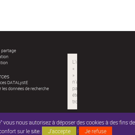
t partage
ation
ation
rces
ces DATALystE
ur les données de recherche
epte" vous nous autorisez à déposer des cookies à des fins 
nfort sur le site.
J'accepte
Je refuse
Mentions légales
Partenaires